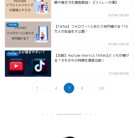
類や描き方を徹底解説！【つっしーの筆】
2023年11月28日
TikTok
【TikTok】フォロワー1人あたり何円稼げる？10
万人の収益を大公開！
2023年10月21日
TikTok
【比較】YouTube shortsとTikTokはどっちが稼げ
る？それぞれの特徴を徹底比較！
2023年9月20日
...
...
1
6
7
8
28