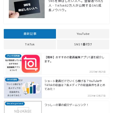
SNSを伸ばしたい人へ。登録者158万
人・TikTok62万人が公開するSNS成
長ノウハウ。
最新記事
YouTube
TikTok
SNS1番付け
iPadの活用術
【簡単】おすすめの動画編集アプリ1選を紹介し
ます。
2025年1月21日
SNSの活用
ショート動画だけでいくら稼げる？YouTubeや
TikTokの収益は？各メディアの収益条件もまとめ
てみた！
2024年12月27日
Uncategorized
つっしーの筆の紹介ゲームリンク！