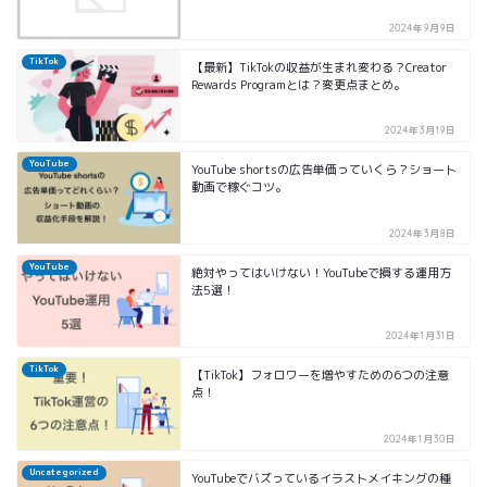
2024年9月9日
TikTok
【最新】TikTokの収益が生まれ変わる？Creator
Rewards Programとは？変更点まとめ。
2024年3月19日
YouTube
YouTube shortsの広告単価っていくら？ショート
動画で稼ぐコツ。
2024年3月8日
YouTube
絶対やってはいけない！YouTubeで損する運用方
法5選！
2024年1月31日
TikTok
【TikTok】フォロワーを増やすための6つの注意
点！
2024年1月30日
Uncategorized
YouTubeでバズっているイラストメイキングの種