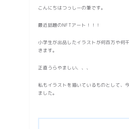
こんにちはつっしーの筆です。
最近話題のNFTアート！！！
小学生が出品したイラストが何百万や何
きます。
正直うらやましい、、、
私もイラストを描いているものとして、今
ました。