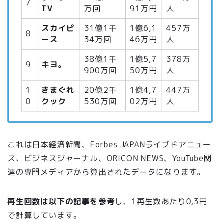
7
TV
万回
91万円
人
スカイピ
31億1千
1億6,1
457万
8
ース
34万回
46万円
人
38億1千
1億5,7
378万
9
キヨ。
900万回
50万円
人
1
きまぐれ
20億2千
1億4,7
447万
0
クック
530万回
02万円
人
これは日本経済新聞、Forbes JAPANライブドアニュー
ス、ビジネスジャーナル、ORICON NEWS、YouTube関
連の専門メディアから算出されたデータになります。
再生回数は以下の記事を参考
し、1再生数あたり0,3円
で計算しています。