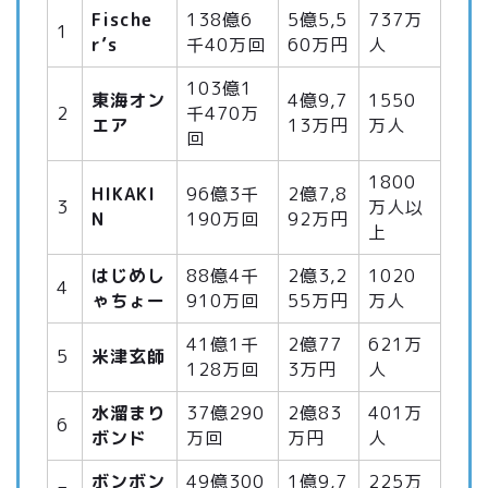
Fische
138億6
5億5,5
737万
1
r’s
千40万回
60万円
人
103億1
東海オン
4億9,7
1550
2
千470万
エア
13万円
万人
回
1800
HIKAKI
96億3千
2億7,8
3
万人以
N
190万回
92万円
上
はじめし
88億4千
2億3,2
1020
4
ゃちょー
910万回
55万円
万人
41億1千
2億77
621万
5
米津玄師
128万回
3万円
人
水溜まり
37億290
2億83
401万
6
ボンド
万回
万円
人
ボンボン
49億300
1億9,7
225万