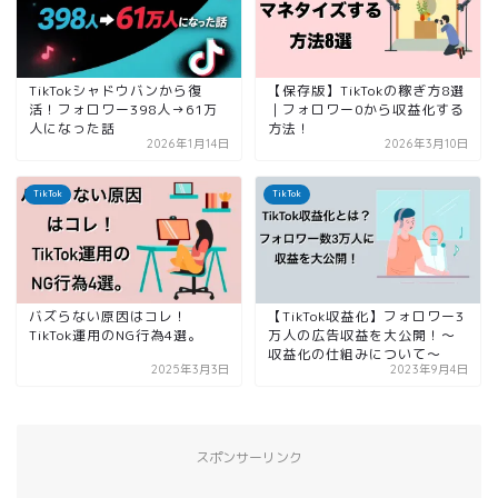
TikTokシャドウバンから復
【保存版】TikTokの稼ぎ方8選
活！フォロワー398人→61万
｜フォロワー0から収益化する
人になった話
方法！
2026年1月14日
2026年3月10日
TikTok
TikTok
バズらない原因はコレ！
【TikTok収益化】フォロワー3
TikTok運用のNG行為4選。
万人の広告収益を大公開！〜
収益化の仕組みについて〜
2025年3月3日
2023年9月4日
スポンサーリンク