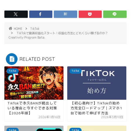
HOME
TikTok
TikTokで動画収益化スタート！収益化方法とどれくらい稼げるのか？
Creativity Program Bata.
RELATED POST
TikTok
TikTok
TikTokで永久BANが続出して
【初心者向け】TikTokの始め
いる理由と今すぐできる対策
方完全ロードマップ｜スマホ1
【2026年版】
台で始めて伸ばす方法
2026年1月16日
2026年3月10日
TikTok
TikTok