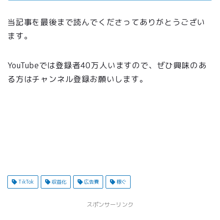
当記事を最後まで読んでくださってありがとうござい
ます。
YouTubeでは登録者40万人いますので、ぜひ興味のあ
る方はチャンネル登録お願いします。
https://youtube.com/@tsushinofude?
si=3aflpcDhgvuK35hX
TikTok
収益化
広告費
稼ぐ
スポンサーリンク