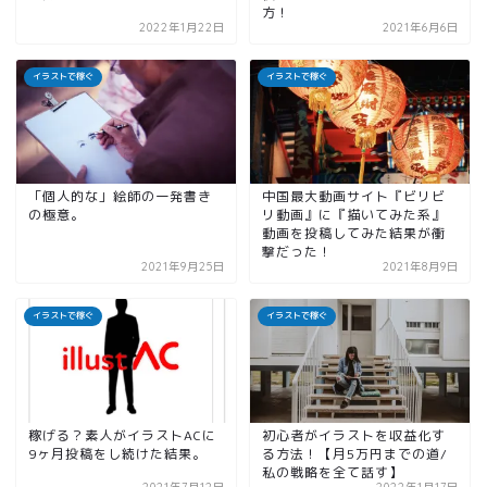
方！
2022年1月22日
2021年6月6日
イラストで稼ぐ
イラストで稼ぐ
「個人的な」絵師の一発書き
中国最大動画サイト『ビリビ
の極意。
リ動画』に『描いてみた系』
動画を投稿してみた結果が衝
撃だった！
2021年9月25日
2021年8月9日
イラストで稼ぐ
イラストで稼ぐ
稼げる？素人がイラストACに
初心者がイラストを収益化す
9ヶ月投稿をし続けた結果。
る方法！【月5万円までの道/
私の戦略を全て話す】