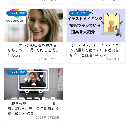
2021年7月12日
2022年1月17日
イラストで稼ぐ
イラストで稼ぐ
【ココナラ】初心者が初受注
【YouTube】イラストメイキ
をもらって、月1万円を達成し
ング撮影で使っている道具を
た方法。
紹介！登録者140万人！
2021年12月31日
2025年3月11日
イラストで稼ぐ
【収益公開！！】ニコニコ動
画に約5ヶ月間に毎日動画を投
稿し続けた結果
2021年12月29日