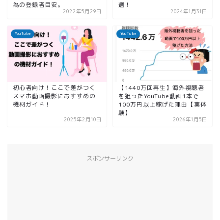
為の登録者目安。
選！
2022年5月29日
2024年1月31日
YouTube
YouTube
初心者向け！ここで差がつく
【1440万回再生】海外視聴者
スマホ動画撮影におすすめの
を狙ったYouTube動画1本で
機材ガイド！
100万円以上稼げた理由【実体
験】
2025年2月10日
2026年1月5日
スポンサーリンク